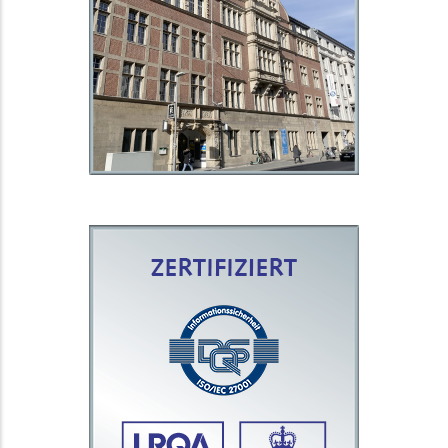
info@comdok.de
Zertifikate
Seit 1998 wird unser
Qualitätsmanagement regelmäßig
; seit 2018
t
auditiert und zertifizier
.
Kundenkontakt-Center
auch unser
ISO
Zusätzlich weisen wir mit unserer