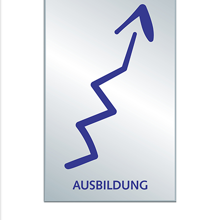
Stellenangebote
Bei COMDOK finden Sie ein
Teamumfeld und eine
Führungskultur, die Ihre
fachlichen und persönlichen
Stärken wertschätzen, Ihnen
entsprechend Ihrer
Qualifikationen und Vorstellungen
anspruchsvolle und interessante
Aufgaben bieten sowie Ihre
Weiterentwicklung fördern. Wir
erwarten Sie!
STELLENANGEBOTE