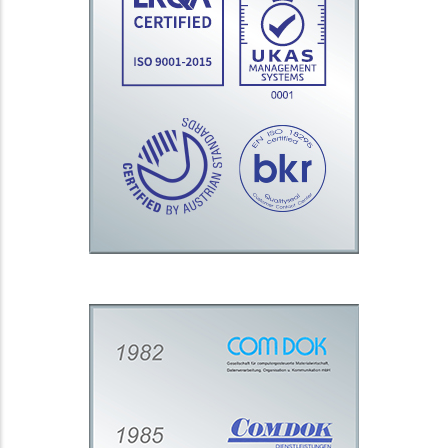
die Wirksamkeit
27001 Zertifizierung
unseres Informationssicherheits-
Managementsystems glaubwürdig
nach. Die kontinuierliche
Weiterentwicklung unserer Produkte
und Dienstleistungen verstehen wir
als Daueraufgabe und stetige
Herausforderung.
Historie
1982 nahm die COMDOK ihre
Tätigkeit mit 6 Mitarbeiterinnen
und Mitarbeitern auf. Heute