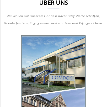
ÜBER UNS
Wir wollen mit unserem Handeln nachhaltig Werte schaffen,
Talente fördern, Engagement wertschätzen und Erfolge sichern.
Standorte
Sankt Augustin
Eifelstraße 14
D-53757 Sankt Augustin
Fon +49 (0)22 41.3 49-0
Fax +49 (0)22 41.3 49-1 11
Berlin
Reinhardtstraße 14
D-10117 Berlin
Fon +49 (0)30.28 44 45-10
Fax +49 (0)30.28 44 45-22