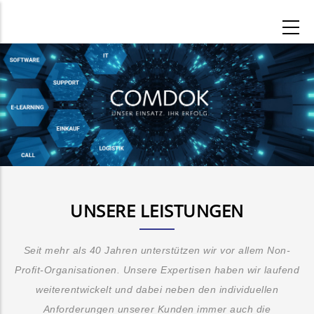
Direkt
zum
Inhalt
UNSERE LEISTUNGEN
Seit mehr als 40 Jahren
unterstützen wir vor allem Non-
Profit-Organisationen.
Unsere Expertisen haben wir laufend
weiterentwickelt und dabei neben den individuellen
Anforderungen unserer Kunden immer auch die